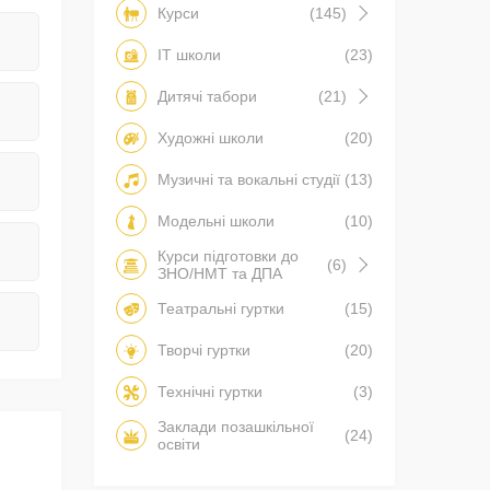
Курси
(145)
IT школи
(23)
Дитячі табори
(21)
Художні школи
(20)
Музичні та вокальні студії
(13)
Модельні школи
(10)
Курси підготовки до
(6)
ЗНО/НМТ та ДПА
Театральні гуртки
(15)
Творчі гуртки
(20)
Технічні гуртки
(3)
Заклади позашкільної
(24)
освіти