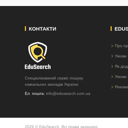
КОНТАКТИ
EDU
Про пр
Умови 
Як дод
Умови 
Спеціалізований сервіс пошуку
навчальних закладів України
Рекоме
Ел. пошта:
info@edusearch.com.ua
2026 © EduSearch. Всі права захищені.