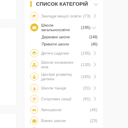
СПИСОК КАТЕГОРІЙ
Заклади вищої освіти
(73)
Школи
(195)
загальноосвітні
Державні школи
(149)
Приватні школи
(46)
Дитячі садочки
(195)
Школи іноземних
(130)
мов
Центри розвитку
(165)
дитини
Школи танців
(31)
Спортивні секції
(91)
Автошколи
(45)
Бізнес школи
(23)