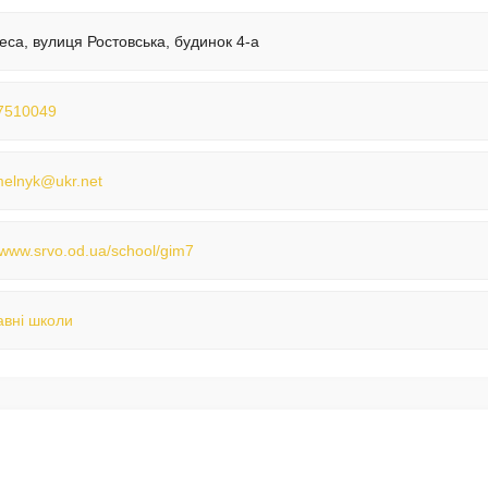
еса, вулиця Ростовська, будинок 4-а
7510049
elnyk@ukr.net
//www.srvo.od.ua/school/gim7
вні школи