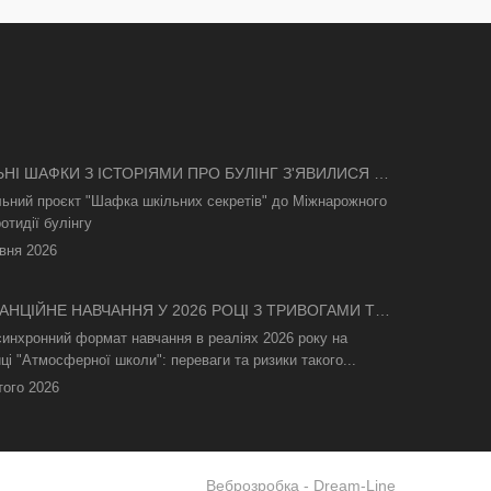
ЬНІ ШАФКИ З ІСТОРІЯМИ ПРО БУЛІНГ З'ЯВИЛИСЯ В
І
льний проєкт "Шафка шкільних секретів" до Міжнарожного
отидії булінгу
вня 2026
АНЦІЙНЕ НАВЧАННЯ У 2026 РОЦІ З ТРИВОГАМИ ТА
СВІТЛА: ЯК АСИНХРОННИЙ ФОРМАТ РЯТУЄ
синхронний формат навчання в реаліях 2026 року на
ТНІЙ ПРОЦЕС
ці "Атмосферної школи": переваги та ризики такого...
того 2026
Веброзробка -
Dream-Line