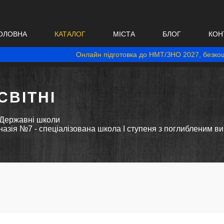
ОЛОВНА
КАТАЛОГ
МІСТА
БЛОГ
КОН
Онлайн підготовка до НМТ/ЗНО 2027, безкош
ВІТНІ
Державні школи
зія №7 - спеціалізована школа І ступеня з поглибленим вив