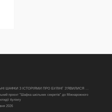
ЬНІ ШАФКИ З ІСТОРІЯМИ ПРО БУЛІНГ З'ЯВИЛИСЯ В
І
льний проєкт "Шафка шкільних секретів" до Міжнарожного
отидії булінгу
вня 2026