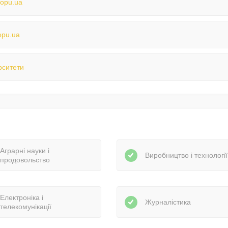
opu.ua
opu.ua
рситети
Аграрні науки і
Виробництво і технології
продовольство
Електроніка і
Журналістика
телекомунікації