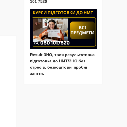
101 7520
Result ЗНО, твоя результативна
підготовка до НМТ/ЗНО без
стресів, безкоштовні пробні
занття.