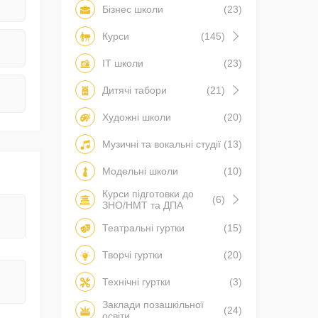
Бізнес школи
(23)
Курси
(145)
IT школи
(23)
Дитячі табори
(21)
Художні школи
(20)
Музичні та вокальні студії
(13)
Модельні школи
(10)
Курси підготовки до
(6)
ЗНО/НМТ та ДПА
Театральні гуртки
(15)
Творчі гуртки
(20)
Технічні гуртки
(3)
Заклади позашкільної
(24)
освіти