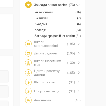
Заклади вищої освіти
(73)
Університети
(16)
Інститути
(7)
Академії
(6)
Коледжі
(23)
Заклади професійної освіти
(21)
Школи
(195)
загальноосвітні
Дитячі садочки
(195)
Школи іноземних
(130)
мов
Центри розвитку
(165)
дитини
Школи танців
(31)
Спортивні секції
(91)
Автошколи
(45)