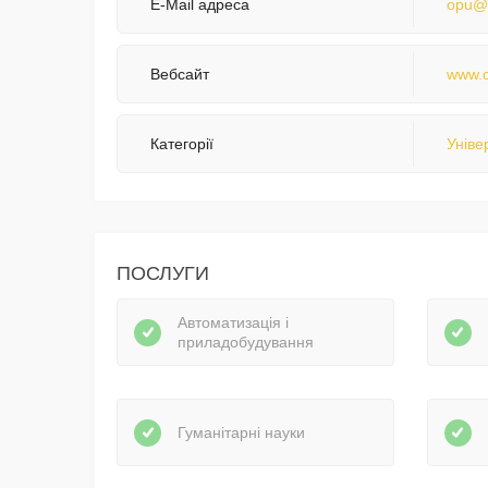
E-Mail адреса
opu@
Вебсайт
www.
Категорії
Уніве
ПОСЛУГИ
Автоматизація і
приладобудування
Гуманітарні науки