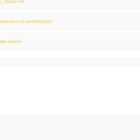
_1@ukr.net
//www.krvo.od.ua/zdo/zdop1
вні школи