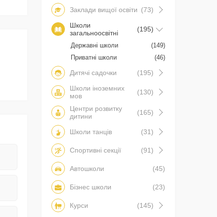
Заклади вищої освіти
(73)
Школи
(195)
загальноосвітні
1
Державні школи
(149)
Приватні школи
(46)
Дитячі садочки
(195)
Школи іноземних
(130)
мов
Центри розвитку
(165)
дитини
Школи танців
(31)
Спортивні секції
(91)
Автошколи
(45)
Бізнес школи
(23)
Курси
(145)