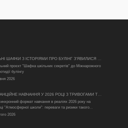
ЬНІ ШАФКИ З ІСТОРІЯМИ ПРО БУЛІНГ З'ЯВИЛИСЯ В
І
льний проєкт "Шафка шкільних секретів" до Міжнарожного
отидії булінгу
вня 2026
АНЦІЙНЕ НАВЧАННЯ У 2026 РОЦІ З ТРИВОГАМИ ТА
СВІТЛА: ЯК АСИНХРОННИЙ ФОРМАТ РЯТУЄ
синхронний формат навчання в реаліях 2026 року на
ТНІЙ ПРОЦЕС
ці "Атмосферної школи": переваги та ризики такого...
того 2026