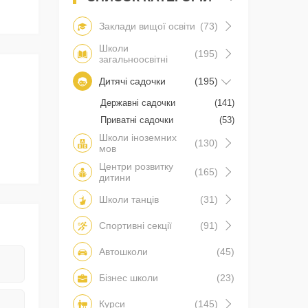
Заклади вищої освіти
(73)
Школи
(195)
загальноосвітні
Дитячі садочки
(195)
Державні садочки
(141)
Приватні садочки
(53)
Школи іноземних
(130)
мов
Центри розвитку
(165)
дитини
Школи танців
(31)
Спортивні секції
(91)
Автошколи
(45)
Бізнес школи
(23)
Курси
(145)