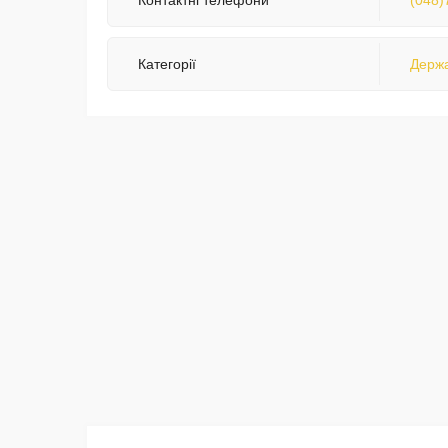
Контактні телефони
(048)
Категорії
Держа