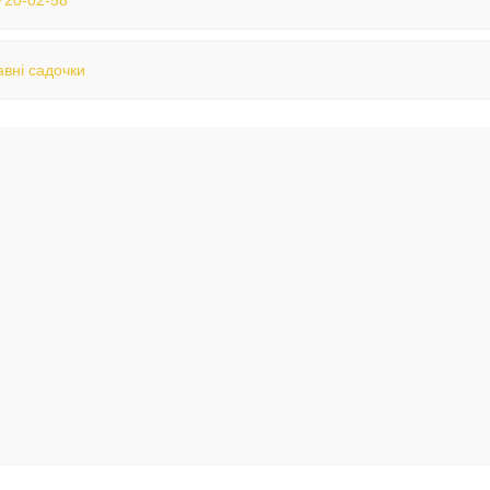
720-02-58
вні садочки