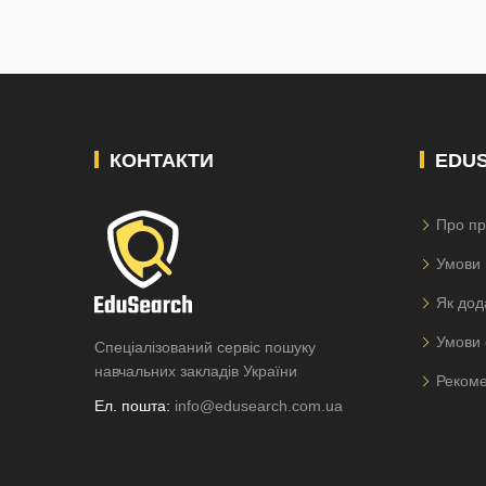
КОНТАКТИ
EDU
Про пр
Умови 
Як дод
Умови 
Спеціалізований сервіс пошуку
навчальних закладів України
Рекоме
Ел. пошта:
info@edusearch.com.ua