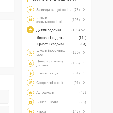
Заклади вищої освіти
(73)
Школи
(195)
загальноосвітні
Дитячі садочки
(195)
Державні садочки
(141)
Приватні садочки
(53)
Школи іноземних
(130)
мов
Центри розвитку
(165)
дитини
Школи танців
(31)
Спортивні секції
(91)
Автошколи
(45)
Бізнес школи
(23)
Курси
(145)