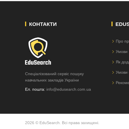
КОНТАКТИ
EDU
Про пр
Умови 
Як дод
Умови 
Спеціалізований сервіс пошуку
навчальних закладів України
Рекоме
Ел. пошта:
info@edusearch.com.ua
2026 © EduSearch. Всі права захищені.