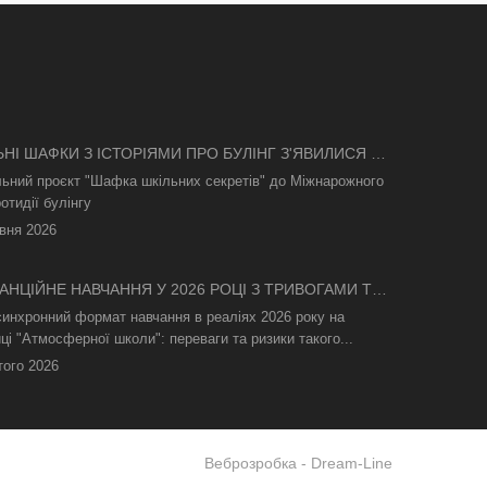
ЬНІ ШАФКИ З ІСТОРІЯМИ ПРО БУЛІНГ З'ЯВИЛИСЯ В
І
льний проєкт "Шафка шкільних секретів" до Міжнарожного
отидії булінгу
вня 2026
АНЦІЙНЕ НАВЧАННЯ У 2026 РОЦІ З ТРИВОГАМИ ТА
СВІТЛА: ЯК АСИНХРОННИЙ ФОРМАТ РЯТУЄ
синхронний формат навчання в реаліях 2026 року на
ТНІЙ ПРОЦЕС
ці "Атмосферної школи": переваги та ризики такого...
того 2026
Веброзробка -
Dream-Line