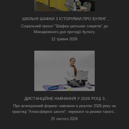
ШКІЛЬНІ ШАФКИ З ІСТОРІЯМИ ПРО БУЛІНГ
З'ЯВИЛИСЯ В КИЄВІ
Соціальний проєкт "Шафка шкільних секретів" до
Міжнарожного дня протидії булінгу
12 травня 2026
ДИСТАНЦІЙНЕ НАВЧАННЯ У 2026 РОЦІ З
ТРИВОГАМИ ТА БЕЗ СВІТЛА: ЯК АСИНХРОННИЙ
Про асинхронний формат навчання в реаліях 2026 року на
ФОРМАТ РЯТУЄ ОСВІТНІЙ ПРОЦЕС
практиці "Атмосферної школи": переваги та ризики такого...
25 лютого 2026