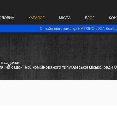
ОЛОВНА
КАТАЛОГ
МІСТА
БЛОГ
КОН
Онлайн підготовка до НМТ/ЗНО 2027, безкош
і садочки
ячий садок" №8 комбінованого типуОдеської міської ради О