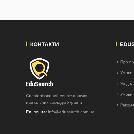
КОНТАКТИ
EDU
Про пр
Умови 
Як дод
Умови 
Спеціалізований сервіс пошуку
навчальних закладів України
Рекоме
Ел. пошта:
info@edusearch.com.ua