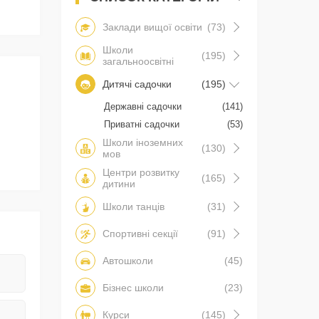
Заклади вищої освіти
(73)
Школи
(195)
загальноосвітні
Дитячі садочки
(195)
Державні садочки
(141)
Приватні садочки
(53)
Школи іноземних
(130)
мов
Центри розвитку
(165)
дитини
Школи танців
(31)
Спортивні секції
(91)
Автошколи
(45)
Бізнес школи
(23)
Курси
(145)