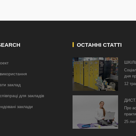
SEARCH
ОСТАННІ СТАТТІ
ШКІЛ
оект
КИЄВ
Соціа
використання
дня пр
12 тра
ати заклад
співпраці для закладів
ДИСТ
ндовані заклади
БЕЗ 
Про а
ОСВІ
практи
25 лю