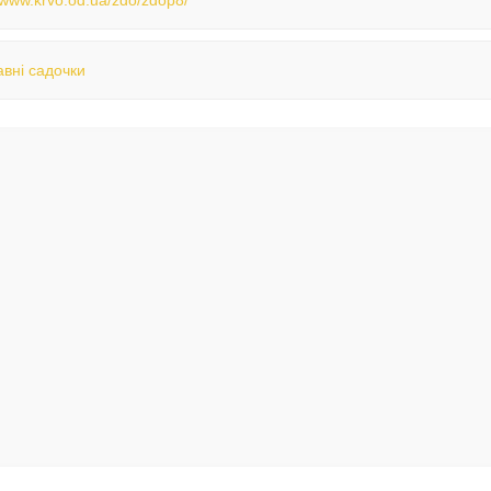
//www.krvo.od.ua/zdo/zdop8/
вні садочки