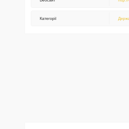
Вебсайт
http:
Категорії
Держа