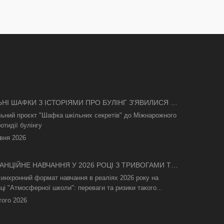
ЬНІ ШАФКИ З ІСТОРІЯМИ ПРО БУЛІНГ З'ЯВИЛИСЯ В
І
льний проєкт "Шафка шкільних секретів" до Міжнарожного
отидії булінгу
вня 2026
АНЦІЙНЕ НАВЧАННЯ У 2026 РОЦІ З ТРИВОГАМИ ТА
СВІТЛА: ЯК АСИНХРОННИЙ ФОРМАТ РЯТУЄ
синхронний формат навчання в реаліях 2026 року на
ТНІЙ ПРОЦЕС
ці "Атмосферної школи": переваги та ризики такого...
того 2026