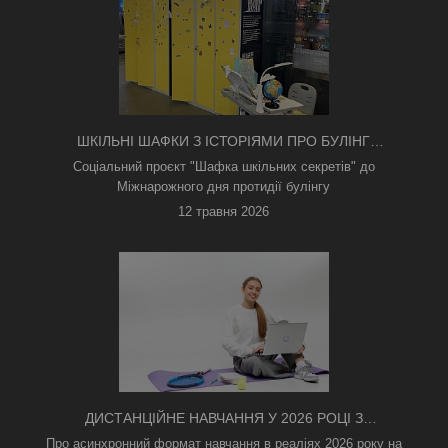
ШКІЛЬНІ ШАФКИ З ІСТОРІЯМИ ПРО БУЛІНГ
З'ЯВИЛИСЯ В КИЄВІ
Соціальний проєкт "Шафка шкільних секретів" до
Міжнарожного дня протидії булінгу
12 травня 2026
ДИСТАНЦІЙНЕ НАВЧАННЯ У 2026 РОЦІ З
ТРИВОГАМИ ТА БЕЗ СВІТЛА: ЯК АСИНХРОННИЙ
Про асинхронний формат навчання в реаліях 2026 року на