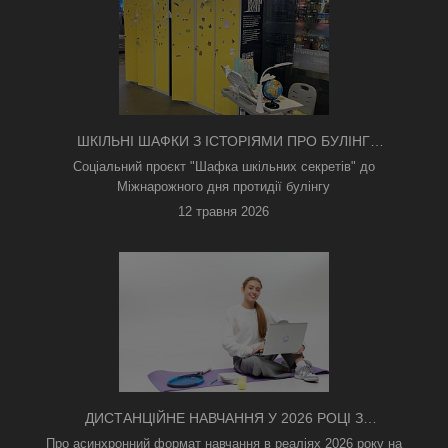
ШКІЛЬНІ ШАФКИ З ІСТОРІЯМИ ПРО БУЛІНГ
З'ЯВИЛИСЯ В КИЄВІ
Соціальний проєкт "Шафка шкільних секретів" до
Міжнарожного дня протидії булінгу
12 травня 2026
ДИСТАНЦІЙНЕ НАВЧАННЯ У 2026 РОЦІ З
ТРИВОГАМИ ТА БЕЗ СВІТЛА: ЯК АСИНХРОННИЙ
Про асинхронний формат навчання в реаліях 2026 року на