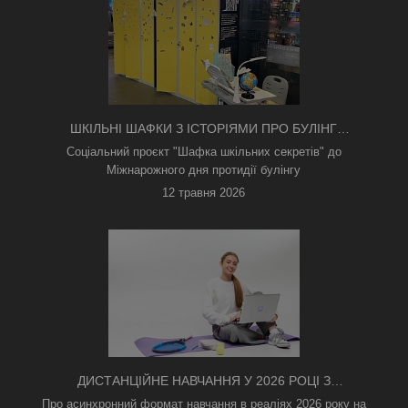
ШКІЛЬНІ ШАФКИ З ІСТОРІЯМИ ПРО БУЛІНГ
З'ЯВИЛИСЯ В КИЄВІ
Соціальний проєкт "Шафка шкільних секретів" до
Міжнарожного дня протидії булінгу
12 травня 2026
ДИСТАНЦІЙНЕ НАВЧАННЯ У 2026 РОЦІ З
ТРИВОГАМИ ТА БЕЗ СВІТЛА: ЯК АСИНХРОННИЙ
Про асинхронний формат навчання в реаліях 2026 року на