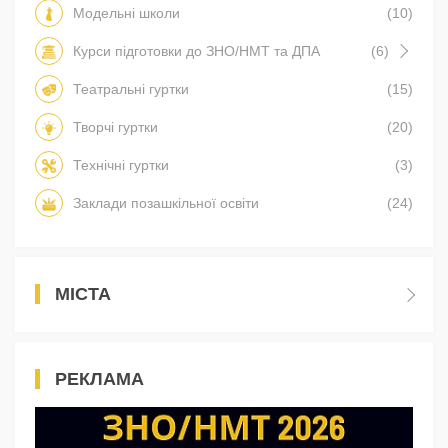
Модельні школи
(10)
Курси підготовки до ЗНО/НМТ та ДПА
(6)
Театральні гуртки
(15)
Творчі гуртки
(20)
Технічні гуртки
(3)
Заклади позашкільної освіти
(24)
МІСТА
РЕКЛАМА