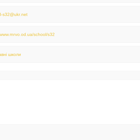
l-s32@ukr.net
//www.mrvo.od.ua/school/s32
вні школи