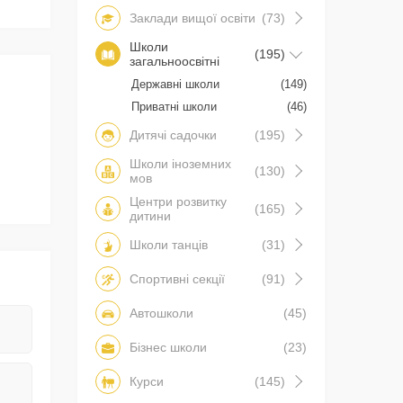
Заклади вищої освіти
(73)
Школи
(195)
загальноосвітні
Державні школи
(149)
Приватні школи
(46)
Дитячі садочки
(195)
Школи іноземних
(130)
мов
Центри розвитку
(165)
дитини
Школи танців
(31)
Спортивні секції
(91)
Автошколи
(45)
Бізнес школи
(23)
Курси
(145)