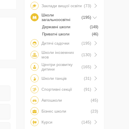
Заклади вищої освіти
(73)
Школи
(195)
загальноосвітні
Державні школи
(149)
Приватні школи
(46)
Дитячі садочки
(195)
Школи іноземних
(130)
мов
Центри розвитку
(165)
дитини
Школи танців
(31)
Спортивні секції
(91)
Автошколи
(45)
Бізнес школи
(23)
Курси
(145)