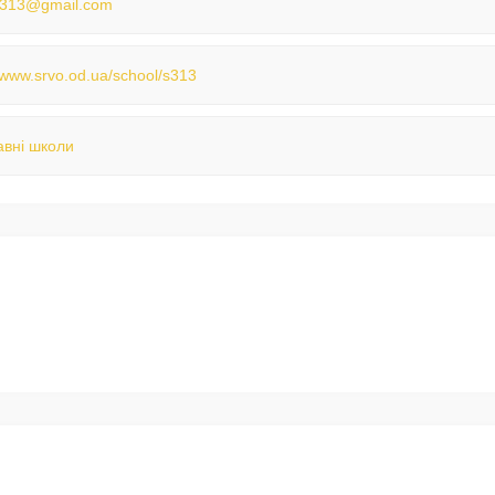
k313@gmail.com
//www.srvo.od.ua/school/s313
вні школи