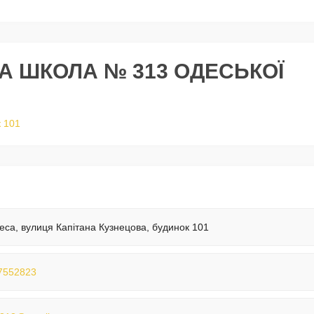
А ШКОЛА № 313 ОДЕСЬКОЇ
к 101
еса, вулиця Капітана Кузнецова, будинок 101
7552823