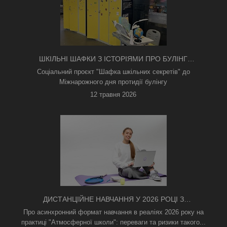
ШКІЛЬНІ ШАФКИ З ІСТОРІЯМИ ПРО БУЛІНГ
З'ЯВИЛИСЯ В КИЄВІ
Соціальний проєкт "Шафка шкільних секретів" до
Міжнарожного дня протидії булінгу
12 травня 2026
ДИСТАНЦІЙНЕ НАВЧАННЯ У 2026 РОЦІ З
ТРИВОГАМИ ТА БЕЗ СВІТЛА: ЯК АСИНХРОННИЙ
Про асинхронний формат навчання в реаліях 2026 року на
ФОРМАТ РЯТУЄ ОСВІТНІЙ ПРОЦЕС
практиці "Атмосферної школи": переваги та ризики такого...