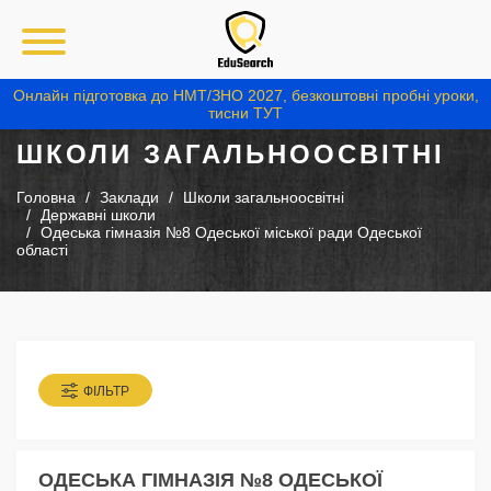
Онлайн підготовка до НМТ/ЗНО 2027, безкоштовні пробні уроки,
тисни ТУТ
ШКОЛИ ЗАГАЛЬНООСВІТНІ
Головна
Заклади
Школи загальноосвітні
Державні школи
Одеська гімназія №8 Одеської міської ради Одеської
області
ФІЛЬТР
ОДЕСЬКА ГІМНАЗІЯ №8 ОДЕСЬКОЇ