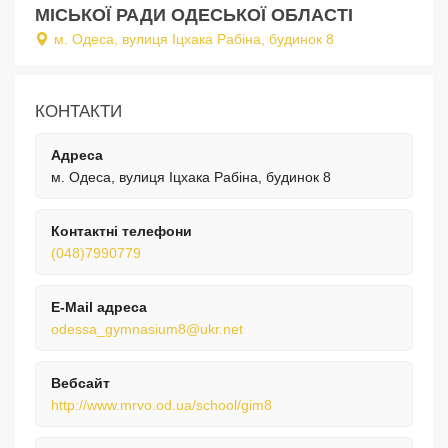
МІСЬКОЇ РАДИ ОДЕСЬКОЇ ОБЛАСТІ
м. Одеса, вулиця Іцхака Рабіна, будинок 8
КОНТАКТИ
Адреса
м. Одеса, вулиця Іцхака Рабіна, будинок 8
Контактні телефони
(048)7990779
E-Mail адреса
odessa_gymnasium8@ukr.net
Вебсайт
http://www.mrvo.od.ua/school/gim8