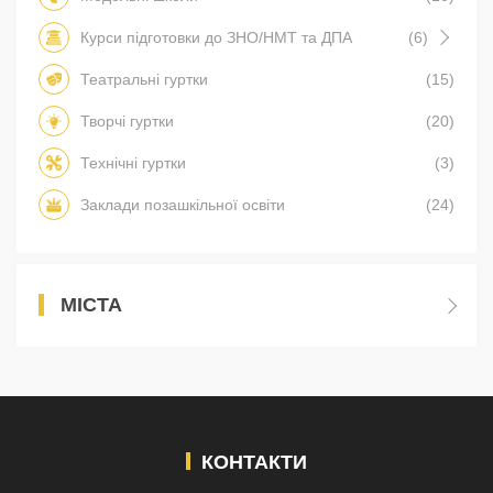
Курси підготовки до ЗНО/НМТ та ДПА
(6)
Театральні гуртки
(15)
Творчі гуртки
(20)
Технічні гуртки
(3)
Заклади позашкільної освіти
(24)
МІСТА
КОНТАКТИ