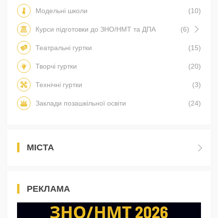
Модельні школи
(10)
Курси підготовки до ЗНО/НМТ та ДПА
(6)
Театральні гуртки
(15)
Творчі гуртки
(20)
Технічні гуртки
(3)
Заклади позашкільної освіти
(24)
МІСТА
РЕКЛАМА