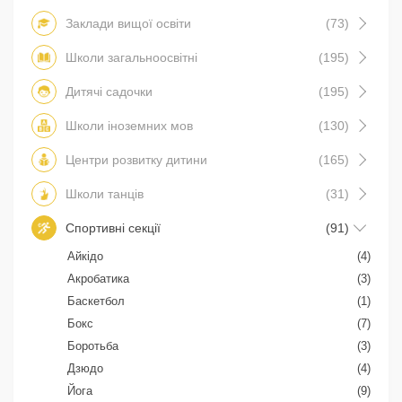
Заклади вищої освіти
(73)
Школи загальноосвітні
(195)
Дитячі садочки
(195)
Школи іноземних мов
(130)
Центри розвитку дитини
(165)
Школи танців
(31)
Спортивні секції
(91)
Айкідо
(4)
Акробатика
(3)
Баскетбол
(1)
Бокс
(7)
Боротьба
(3)
Дзюдо
(4)
Йога
(9)