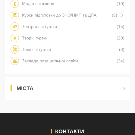
Модельні школи
(10)
Курси підготовки до ЗНО/НМТ та ДПА
(6)
Театральні гуртки
(15)
Творчі гуртки
(20)
Технічні гуртки
(3)
Заклади позашкільної освіти
(24)
МІСТА
КОНТАКТИ