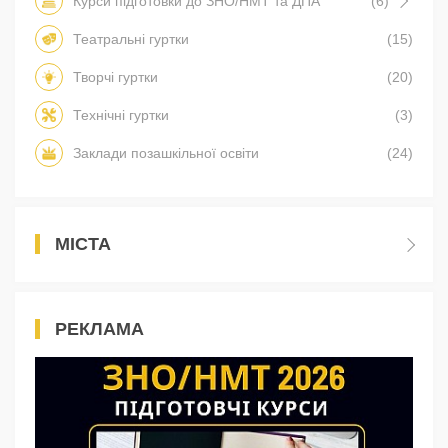
Курси підготовки до ЗНО/НМТ та ДПА
(6)
Театральні гуртки
(15)
Творчі гуртки
(20)
Технічні гуртки
(3)
Заклади позашкільної освіти
(24)
МІСТА
РЕКЛАМА