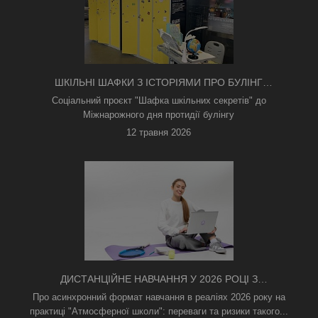
ШКІЛЬНІ ШАФКИ З ІСТОРІЯМИ ПРО БУЛІНГ
З'ЯВИЛИСЯ В КИЄВІ
Соціальний проєкт "Шафка шкільних секретів" до
Міжнарожного дня протидії булінгу
12 травня 2026
ДИСТАНЦІЙНЕ НАВЧАННЯ У 2026 РОЦІ З
ТРИВОГАМИ ТА БЕЗ СВІТЛА: ЯК АСИНХРОННИЙ
Про асинхронний формат навчання в реаліях 2026 року на
ФОРМАТ РЯТУЄ ОСВІТНІЙ ПРОЦЕС
практиці "Атмосферної школи": переваги та ризики такого...