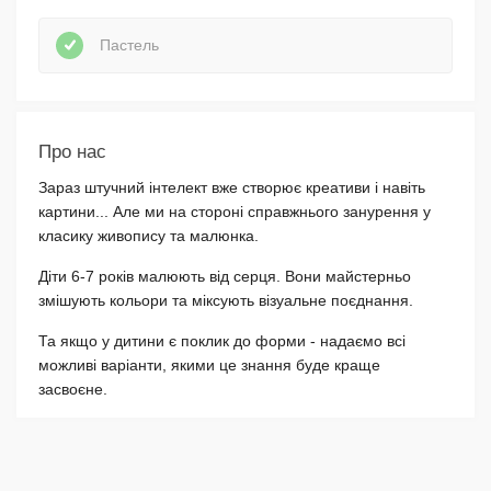
Пастель
Про нас
Зараз штучний інтелект вже створює креативи і навіть
картини... Але ми на стороні справжнього занурення у
класику живопису та малюнка.
Діти 6-7 років малюють від серця. Вони майстерньо
змішують кольори та міксують візуальне поєднання.
Та якщо у дитини є поклик до форми - надаємо всі
можливі варіанти, якими це знання буде краще
засвоєне.