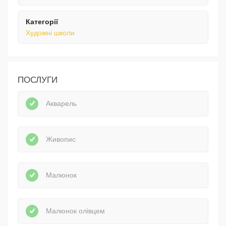
Категорії
Художні школи
ПОСЛУГИ
Акварель
Живопис
Малюнок
Малюнок олівцем