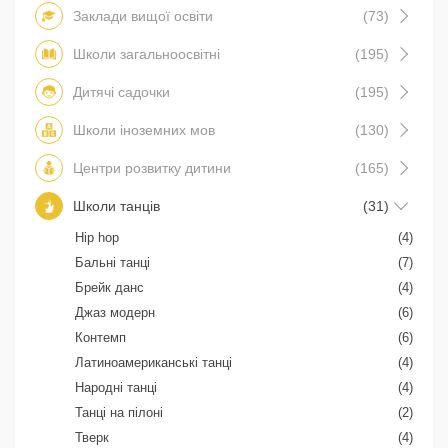
Заклади вищої освіти
(73)
Школи загальноосвітні
(195)
Дитячі садочки
(195)
Школи іноземних мов
(130)
Центри розвитку дитини
(165)
Школи танців
(31)
Hip hop
(4)
Бальні танці
(7)
Брейк данс
(4)
Джаз модерн
(6)
Контемп
(6)
Латиноамериканські танці
(4)
Народні танці
(4)
Танці на пілоні
(2)
Тверк
(4)