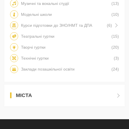
Музичні та вокальні студії
(13)
Модельні школи
(10)
Курси підготовки до ЗНО/НМТ та ДПА
(6)
Театральні гуртки
(15)
Творчі гуртки
(20)
Технічні гуртки
(3)
Заклади позашкільної освіти
(24)
МІСТА