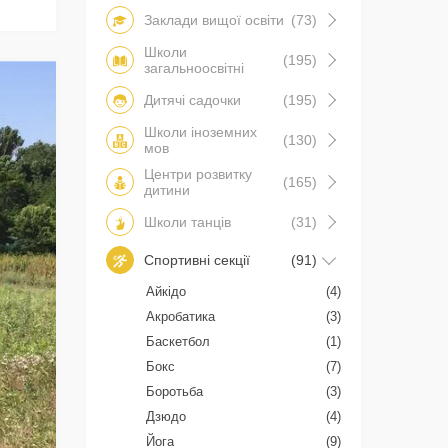
Заклади вищої освіти
(73)
Школи
(195)
загальноосвітні
Дитячі садочки
(195)
Школи іноземних
(130)
мов
Центри розвитку
(165)
дитини
Школи танців
(31)
Спортивні секції
(91)
Айкідо
(4)
Акробатика
(3)
Баскетбол
(1)
Бокс
(7)
Боротьба
(3)
Дзюдо
(4)
Йога
(9)