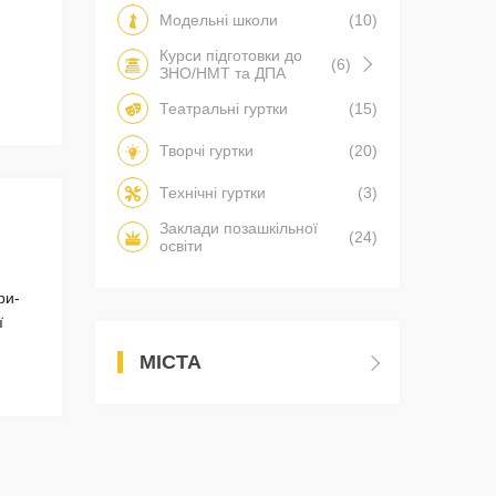
Модельні школи
(10)
Курси підготовки до
(6)
ЗНО/НМТ та ДПА
Театральні гуртки
(15)
Творчі гуртки
(20)
Технічні гуртки
(3)
Заклади позашкільної
(24)
освіти
ри-
ї
МІСТА