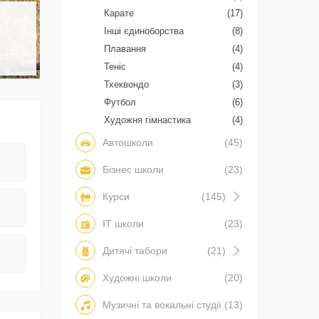
Карате
(17)
Інші єдиноборства
(8)
Плавання
(4)
Теніс
(4)
Тхеквондо
(3)
Футбол
(6)
Художня гімнастика
(4)
Автошколи
(45)
Бізнес школи
(23)
Курси
(145)
IT школи
(23)
Дитячі табори
(21)
Художні школи
(20)
Музичні та вокальні студії
(13)