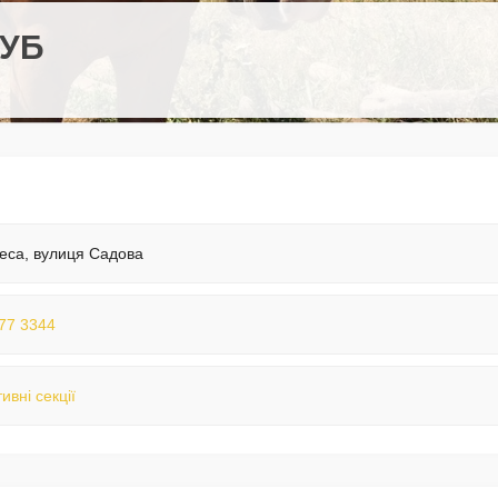
ЛУБ
еса, вулиця Садова
77 3344
ивні секції