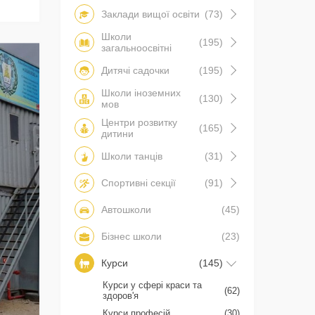
Заклади вищої освіти
(73)
Школи
(195)
загальноосвітні
Дитячі садочки
(195)
Школи іноземних
(130)
мов
Центри розвитку
(165)
дитини
Школи танців
(31)
Спортивні секції
(91)
Автошколи
(45)
Бізнес школи
(23)
Курси
(145)
Курси у сфері краси та
(62)
здоров'я
Курси професій
(30)