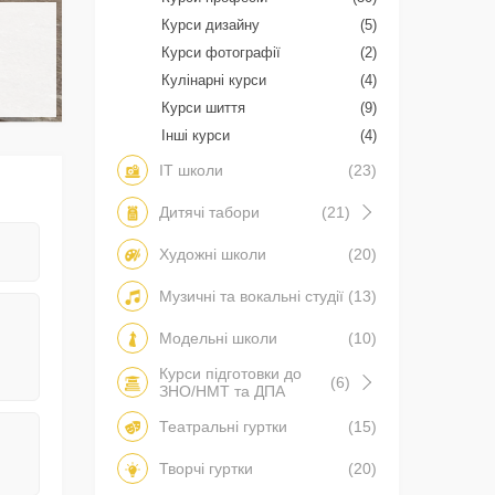
Курси дизайну
(5)
Курси фотографії
(2)
Кулінарні курси
(4)
Курси шиття
(9)
Інші курси
(4)
IT школи
(23)
Дитячі табори
(21)
Художні школи
(20)
Музичні та вокальні студії
(13)
Модельні школи
(10)
Курси підготовки до
(6)
ЗНО/НМТ та ДПА
Театральні гуртки
(15)
Творчі гуртки
(20)