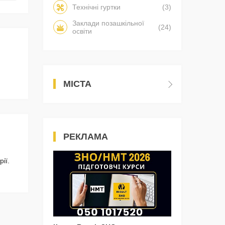
Технічні гуртки
(3)
Заклади позашкільної
(24)
освіти
МІСТА
РЕКЛАМА
ії.