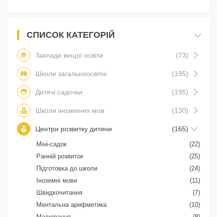
СПИСОК КАТЕГОРІЙ
Заклади вищої освіти
(73)
Школи загальноосвітні
(195)
Дитячі садочки
(195)
Школи іноземних мов
(130)
Центри розвитку дитини
(165)
Міні-садок
(22)
Ранній розвиток
(25)
Підготовка до школи
(24)
Іноземні мови
(11)
Швидкочитання
(7)
Ментальна арифметика
(10)
Малювання
(8)