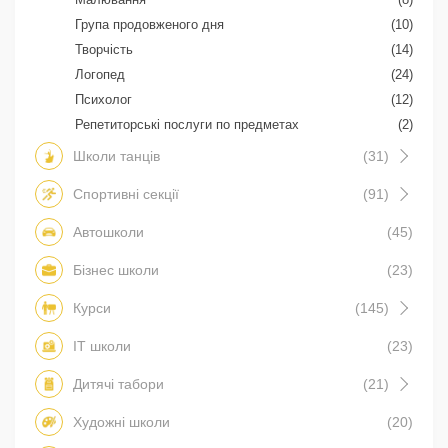
Група продовженого дня
(10)
Творчість
(14)
Логопед
(24)
Психолог
(12)
Репетиторські послуги по предметах
(2)
Школи танців
(31)
Спортивні секції
(91)
Автошколи
(45)
Бізнес школи
(23)
Курси
(145)
IT школи
(23)
Дитячі табори
(21)
Художні школи
(20)