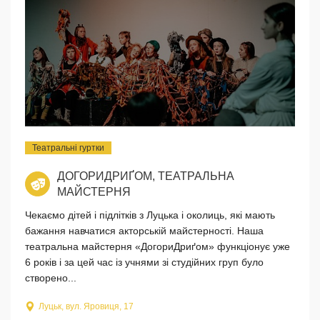
Театральні гуртки
ДОГОРИДРИҐОМ, ТЕАТРАЛЬНА
МАЙСТЕРНЯ
Чекаємо дітей і підлітків з Луцька і околиць, які мають
бажання навчатися акторській майстерності. Наша
театральна майстерня «ДогориДриґом» функціонує уже
6 років і за цей час із учнями зі студійних груп було
створено...
Луцьк, вул. Яровиця, 17