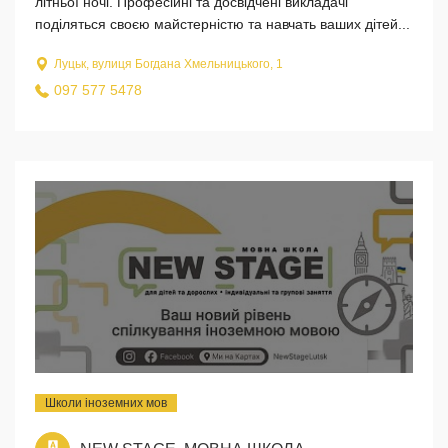
літньої ночі. Професійні та досвідчені викладачі
поділяться своєю майстерністю та навчать ваших дітей...
Луцьк, вулиця Богдана Хмельницького, 1
097 577 5478
Школи іноземних мов