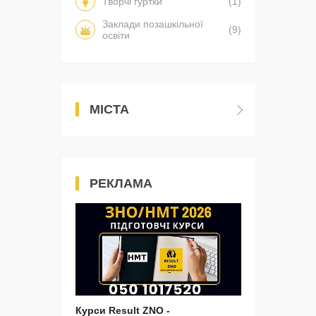
Творчі гуртки
(1)
Заклади позашкільної
(9)
освіти
МІСТА
РЕКЛАМА
Курси Result ZNO -