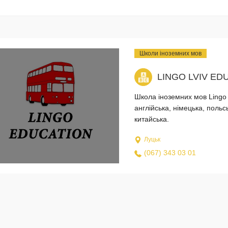
Школи іноземних мов
LINGO LVIV E
Школа іноземних мов Lingo 
англійська, німецька, польс
китайська.
Луцьк
(067) 343 03 01