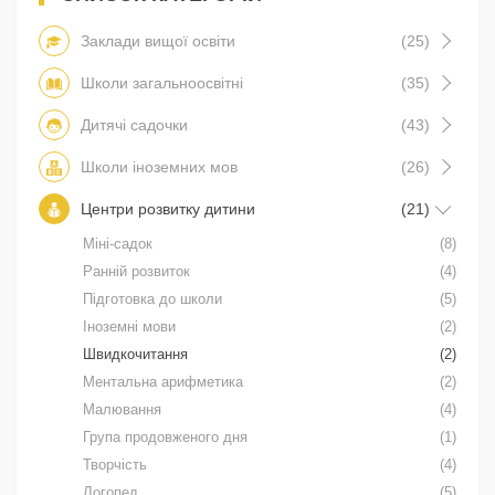
Заклади вищої освіти
(25)
Школи загальноосвітні
(35)
Дитячі садочки
(43)
Школи іноземних мов
(26)
Центри розвитку дитини
(21)
Міні-садок
(8)
Ранній розвиток
(4)
Підготовка до школи
(5)
Іноземні мови
(2)
Швидкочитання
(2)
Ментальна арифметика
(2)
Малювання
(4)
Група продовженого дня
(1)
Творчість
(4)
Логопед
(5)