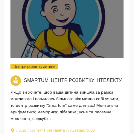
Центри розвитку дитини
SMARTUM, ЦЕНТР РОЗВИТКУ ІНТЕЛЕКТУ
Якщо ви хочете, щоб ваша дитина вийшла за рамки
можливого і навчилась більшого ніж можна собі уявити,
то центр розвитку "Smartum" саме для вас! Ментальна
арифметика; меморика; ліберика; усне та писемне
мовлення; спідкубінг,...
Луцьк, проспект Президента Грушевського, 30