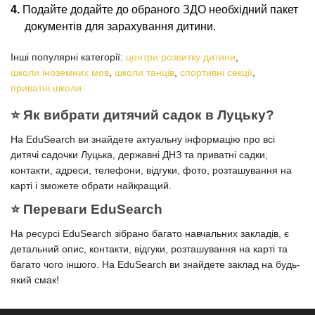
Подайте додайте до обраного ЗДО необхідний пакет
документів для зарахування дитини.
Інші популярні категорії:
центри розвитку дитини
,
школи іноземних мов
,
школи танців
,
спортивні секції
,
приватні школи
⭐️ Як вибрати дитячий садок в Луцьку?
На EduSearch ви знайдете актуальну інформацію про всі
дитячі садочки Луцька, державні ДНЗ та приватні садки,
контакти, адреси, телефони, відгуки, фото, розташування на
карті і зможете обрати найкращий.
⭐️ Переваги EduSearch
На ресурсі EduSearch зібрано багато навчальних закладів, є
детальний опис, контакти, відгуки, розташування на карті та
багато чого іншого. На EduSearch ви знайдете заклад на будь-
який смак!