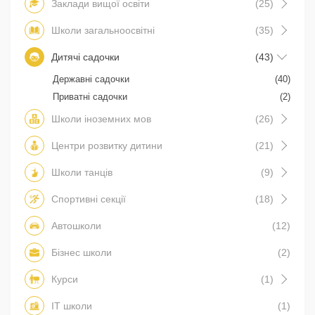
Заклади вищої освіти
(25)
Школи загальноосвітні
(35)
Дитячі садочки
(43)
Державні садочки
(40)
Приватні садочки
(2)
Школи іноземних мов
(26)
Центри розвитку дитини
(21)
Школи танців
(9)
Спортивні секції
(18)
Автошколи
(12)
Бізнес школи
(2)
Курси
(1)
IT школи
(1)