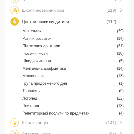
Школи іноземних мов
(119)
Центри розвитку дитини
(112)
Міні-садок
(39)
Ранній розвиток
(14)
Підготовка до школи
(31)
Іноземні мови
(18)
Швидкочитання
(5)
Ментальна арифметика
(14)
Малювання
(13)
Група продовженого дня
(1)
Творчість
(9)
Логопед
(22)
Психолог
(13)
Репетиторські послуги по предметах
(4)
Школи танців
(141)
Спортивні секції
(84)