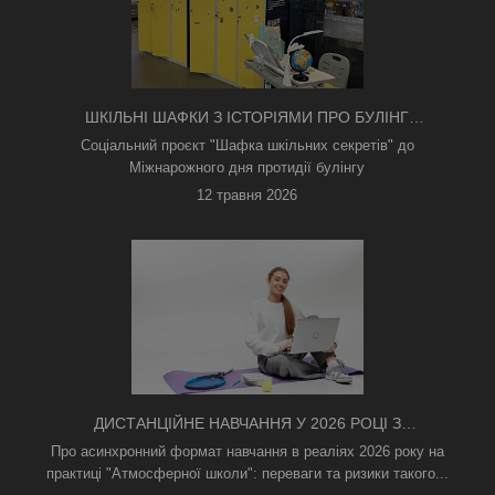
ШКІЛЬНІ ШАФКИ З ІСТОРІЯМИ ПРО БУЛІНГ
З'ЯВИЛИСЯ В КИЄВІ
Соціальний проєкт "Шафка шкільних секретів" до
Міжнарожного дня протидії булінгу
12 травня 2026
ДИСТАНЦІЙНЕ НАВЧАННЯ У 2026 РОЦІ З
ТРИВОГАМИ ТА БЕЗ СВІТЛА: ЯК АСИНХРОННИЙ
Про асинхронний формат навчання в реаліях 2026 року на
ФОРМАТ РЯТУЄ ОСВІТНІЙ ПРОЦЕС
практиці "Атмосферної школи": переваги та ризики такого...