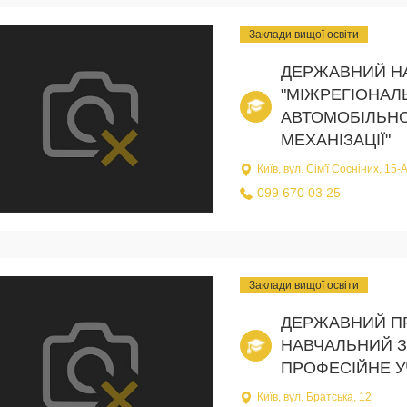
Заклади вищої освіти
ДЕРЖАВНИЙ Н
"МІЖРЕГІОНАЛ
АВТОМОБІЛЬНО
МЕХАНІЗАЦІЇ"
Київ, вул. Сім'ї Сосніних, 15-
099 670 03 25
Заклади вищої освіти
ДЕРЖАВНИЙ П
НАВЧАЛЬНИЙ З
ПРОФЕСІЙНЕ У
Київ, вул. Братська, 12