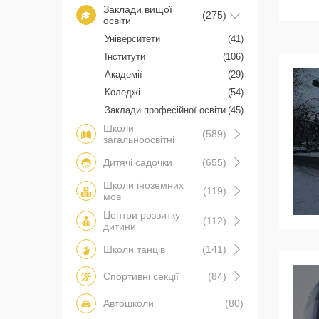
Заклади вищої
(275)
освіти
Університети
(41)
Інститути
(106)
Академії
(29)
Коледжі
(54)
Заклади професійної освіти
(45)
Школи
(589)
загальноосвітні
Дитячі садочки
(655)
Школи іноземних
(119)
мов
Центри розвитку
(112)
дитини
Школи танців
(141)
Спортивні секції
(84)
Автошколи
(80)