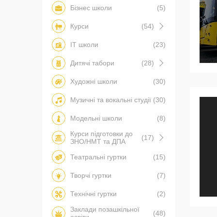
Бізнес школи
(5)
Курси
(54)
IT школи
(23)
Дитячі табори
(28)
Художні школи
(30)
Музичні та вокальні студії
(30)
Модельні школи
(8)
Курси підготовки до
(17)
ЗНО/НМТ та ДПА
Театральні гуртки
(15)
Творчі гуртки
(7)
Технічні гуртки
(2)
Заклади позашкільної
(48)