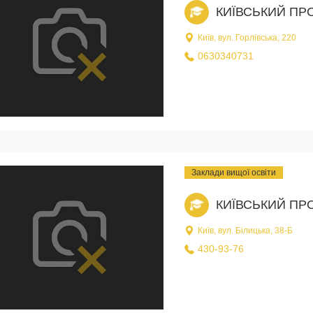
КИЇВСЬКИЙ ПР
Київ, вул. Горлівська, 220
0630340731
Заклади вищої освіти
КИЇВСЬКИЙ ПР
Київ, вул. Білицька, 38-Б
430-93-76