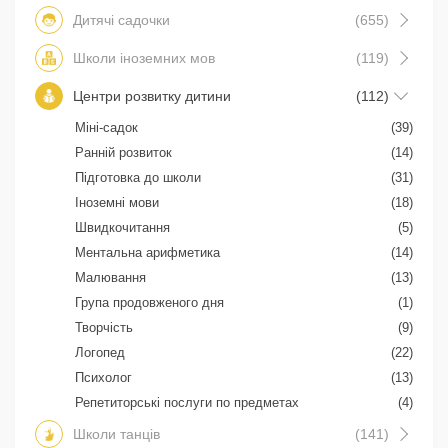
Дитячі садочки
(655)
Школи іноземних мов
(119)
Центри розвитку дитини
(112)
Міні-садок
(39)
Ранній розвиток
(14)
Підготовка до школи
(31)
Іноземні мови
(18)
Швидкочитання
(5)
Ментальна арифметика
(14)
Малювання
(13)
Група продовженого дня
(1)
Творчість
(9)
Логопед
(22)
Психолог
(13)
Репетиторські послуги по предметах
(4)
Школи танців
(141)