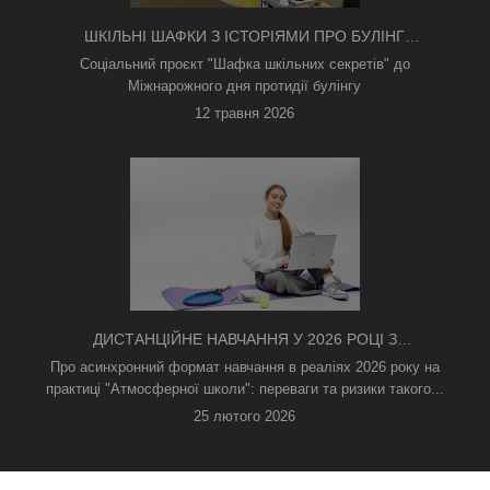
ШКІЛЬНІ ШАФКИ З ІСТОРІЯМИ ПРО БУЛІНГ
З'ЯВИЛИСЯ В КИЄВІ
Соціальний проєкт "Шафка шкільних секретів" до
Міжнарожного дня протидії булінгу
12 травня 2026
ДИСТАНЦІЙНЕ НАВЧАННЯ У 2026 РОЦІ З
ТРИВОГАМИ ТА БЕЗ СВІТЛА: ЯК АСИНХРОННИЙ
Про асинхронний формат навчання в реаліях 2026 року на
ФОРМАТ РЯТУЄ ОСВІТНІЙ ПРОЦЕС
практиці "Атмосферної школи": переваги та ризики такого...
25 лютого 2026