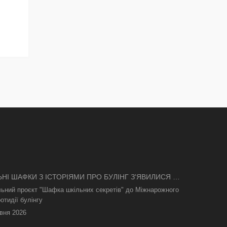
ЬНІ ШАФКИ З ІСТОРІЯМИ ПРО БУЛІНГ З'ЯВИЛИСЯ В
І
льний проєкт "Шафка шкільних секретів" до Міжнарожного
отидії булінгу
вня 2026