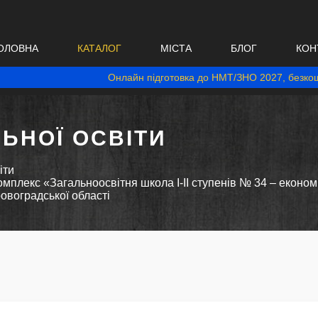
ОЛОВНА
КАТАЛОГ
МІСТА
БЛОГ
КОН
Онлайн підготовка до НМТ/ЗНО 2027, безкош
ЬНОЇ ОСВІТИ
іти
плекс «Загальноосвітня школа І-ІІ ступенів № 34 – економі
ровоградської області