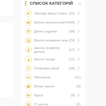
СПИСОК КАТЕГОРІЙ
Заклади вищої освіти
(32)
Школи загальноосвітні
(46)
Й
Дитячі садочки
(48)
Школи іноземних мов
(24)
Центри розвитку
(17)
дитини
Школи танців
(21)
Спортивні секції
(26)
Автошколи
(11)
Бізнес школи
(3)
Курси
(9)
IT школи
(6)