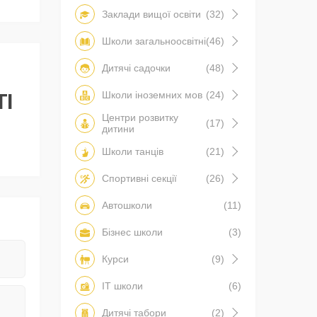
Заклади вищої освіти
(32)
Школи загальноосвітні
(46)
Дитячі садочки
(48)
Школи іноземних мов
(24)
І
Центри розвитку
(17)
дитини
Школи танців
(21)
Спортивні секції
(26)
Автошколи
(11)
Бізнес школи
(3)
Курси
(9)
IT школи
(6)
Дитячі табори
(2)