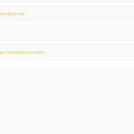
ttum@ukr.net
ди позашкільної освіти