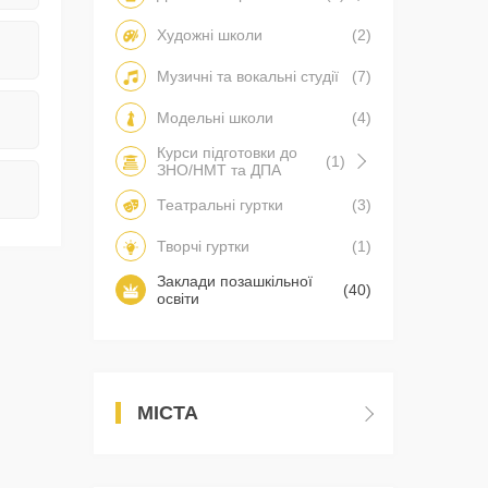
Художні школи
(2)
Музичні та вокальні студії
(7)
Модельні школи
(4)
Курси підготовки до
(1)
ЗНО/НМТ та ДПА
Театральні гуртки
(3)
Творчі гуртки
(1)
Заклади позашкільної
(40)
освіти
МІСТА