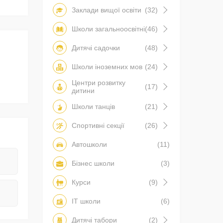
Заклади вищої освіти
(32)
Школи загальноосвітні
(46)
Дитячі садочки
(48)
Школи іноземних мов
(24)
Центри розвитку
(17)
дитини
Школи танців
(21)
Спортивні секції
(26)
Автошколи
(11)
Бізнес школи
(3)
Курси
(9)
IT школи
(6)
Дитячі табори
(2)