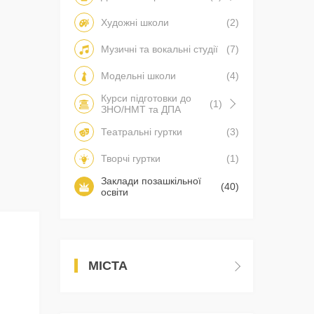
Художні школи
(2)
Музичні та вокальні студії
(7)
Модельні школи
(4)
Курси підготовки до
(1)
ЗНО/НМТ та ДПА
Театральні гуртки
(3)
Творчі гуртки
(1)
Заклади позашкільної
(40)
освіти
МІСТА