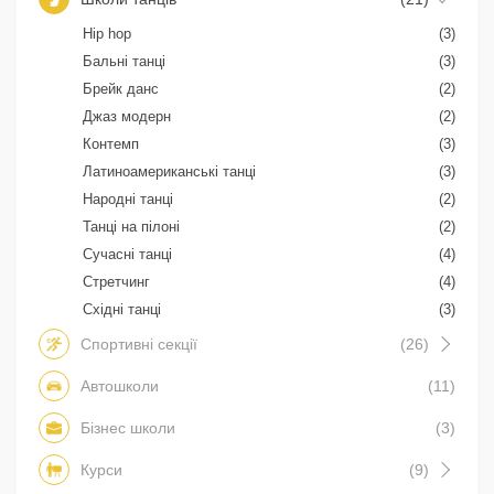
Hip hop
(3)
Бальні танці
(3)
Брейк данс
(2)
Джаз модерн
(2)
Контемп
(3)
Латиноамериканські танці
(3)
Народні танці
(2)
Танці на пілоні
(2)
Сучасні танці
(4)
Стретчинг
(4)
Східні танці
(3)
Спортивні секції
(26)
Автошколи
(11)
Бізнес школи
(3)
Курси
(9)