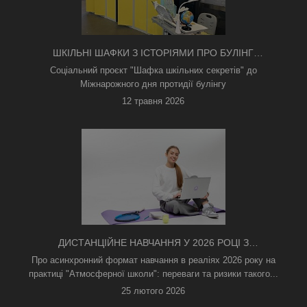
ШКІЛЬНІ ШАФКИ З ІСТОРІЯМИ ПРО БУЛІНГ
З'ЯВИЛИСЯ В КИЄВІ
Соціальний проєкт "Шафка шкільних секретів" до
Міжнарожного дня протидії булінгу
12 травня 2026
ДИСТАНЦІЙНЕ НАВЧАННЯ У 2026 РОЦІ З
ТРИВОГАМИ ТА БЕЗ СВІТЛА: ЯК АСИНХРОННИЙ
Про асинхронний формат навчання в реаліях 2026 року на
ФОРМАТ РЯТУЄ ОСВІТНІЙ ПРОЦЕС
практиці "Атмосферної школи": переваги та ризики такого...
25 лютого 2026