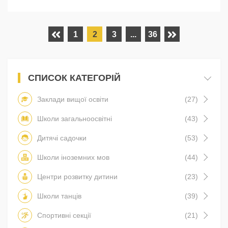
1
2
3
...
36
СПИСОК КАТЕГОРІЙ
Заклади вищої освіти
(27)
Школи загальноосвітні
(43)
Дитячі садочки
(53)
Школи іноземних мов
(44)
Центри розвитку дитини
(23)
Школи танців
(39)
Спортивні секції
(21)