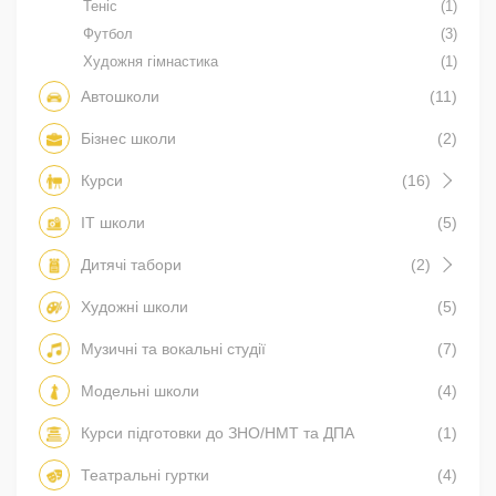
Теніс
(1)
Футбол
(3)
Художня гімнастика
(1)
Автошколи
(11)
Бізнес школи
(2)
Курси
(16)
IT школи
(5)
Дитячі табори
(2)
Художні школи
(5)
Музичні та вокальні студії
(7)
Модельні школи
(4)
Курси підготовки до ЗНО/НМТ та ДПА
(1)
Театральні гуртки
(4)