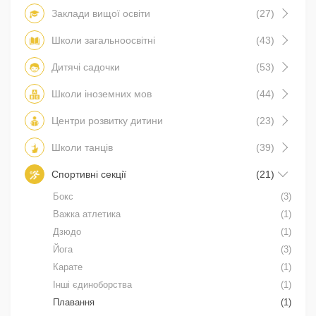
Заклади вищої освіти
(27)
Школи загальноосвітні
(43)
Дитячі садочки
(53)
Школи іноземних мов
(44)
Центри розвитку дитини
(23)
Школи танців
(39)
Спортивні секції
(21)
Бокс
(3)
Важка атлетика
(1)
Дзюдо
(1)
Йога
(3)
Карате
(1)
Інші єдиноборства
(1)
Плавання
(1)