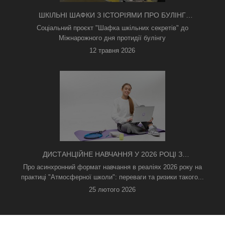
ШКІЛЬНІ ШАФКИ З ІСТОРІЯМИ ПРО БУЛІНГ
З'ЯВИЛИСЯ В КИЄВІ
Соціальний проєкт "Шафка шкільних секретів" до
Міжнарожного дня протидії булінгу
12 травня 2026
ДИСТАНЦІЙНЕ НАВЧАННЯ У 2026 РОЦІ З
ТРИВОГАМИ ТА БЕЗ СВІТЛА: ЯК АСИНХРОННИЙ
Про асинхронний формат навчання в реаліях 2026 року на
ФОРМАТ РЯТУЄ ОСВІТНІЙ ПРОЦЕС
практиці "Атмосферної школи": переваги та ризики такого...
25 лютого 2026