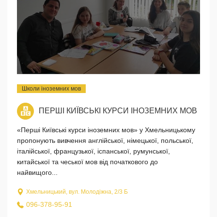
Школи іноземних мов
ПЕРШІ КИЇВСЬКІ КУРСИ ІНОЗЕМНИХ МОВ
«Перші Київські курси іноземних мов» у Хмельницькому
пропонують вивчення англійської, німецької, польської,
італійської, французької, іспанської, румунської,
китайської та чеської мов від початкового до
найвищого...
Хмельницький, вул. Молодіжна, 2/3 Б
096-378-95-91