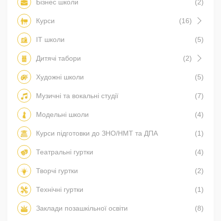
Бізнес школи
(2)
Курси
(16)
IT школи
(5)
Дитячі табори
(2)
Художні школи
(5)
Музичні та вокальні студії
(7)
Модельні школи
(4)
Курси підготовки до ЗНО/НМТ та ДПА
(1)
Театральні гуртки
(4)
Творчі гуртки
(2)
Технічні гуртки
(1)
Заклади позашкільної освіти
(8)