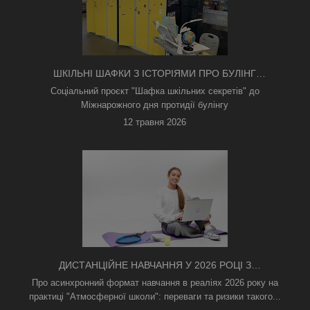
ШКІЛЬНІ ШАФКИ З ІСТОРІЯМИ ПРО БУЛІНГ
З'ЯВИЛИСЯ В КИЄВІ
Соціальний проєкт "Шафка шкільних секретів" до
Міжнарожного дня протидії булінгу
12 травня 2026
ДИСТАНЦІЙНЕ НАВЧАННЯ У 2026 РОЦІ З
ТРИВОГАМИ ТА БЕЗ СВІТЛА: ЯК АСИНХРОННИЙ
Про асинхронний формат навчання в реаліях 2026 року на
ФОРМАТ РЯТУЄ ОСВІТНІЙ ПРОЦЕС
практиці "Атмосферної школи": переваги та ризики такого...