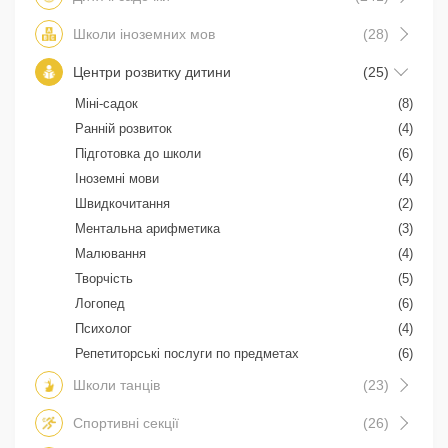
Школи іноземних мов
(28)
Центри розвитку дитини
(25)
Міні-садок
(8)
Ранній розвиток
(4)
Підготовка до школи
(6)
Іноземні мови
(4)
Швидкочитання
(2)
Ментальна арифметика
(3)
Малювання
(4)
Творчість
(5)
Логопед
(6)
Психолог
(4)
Репетиторські послуги по предметах
(6)
Школи танців
(23)
Спортивні секції
(26)