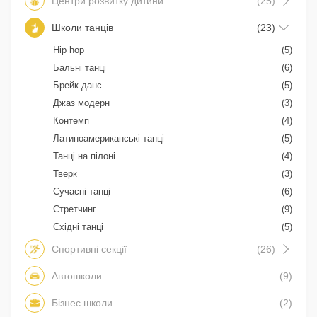
Центри розвитку дитини
(25)
Школи танців
(23)
Hip hop
(5)
Бальні танці
(6)
Брейк данс
(5)
Джаз модерн
(3)
Контемп
(4)
Латиноамериканські танці
(5)
Танці на пілоні
(4)
Тверк
(3)
Сучасні танці
(6)
Стретчинг
(9)
Східні танці
(5)
Спортивні секції
(26)
Автошколи
(9)
Бізнес школи
(2)