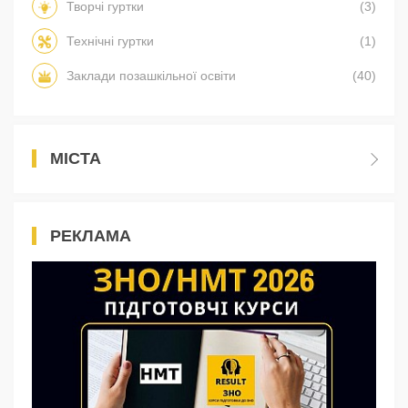
Творчі гуртки
(3)
Технічні гуртки
(1)
Заклади позашкільної освіти
(40)
МІСТА
РЕКЛАМА