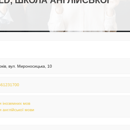
D, ШКОЛА АНГЛІЙСЬКОЇ
рків, вул. Мироносицька, 10
661231700
 іноземних мов
 англійської мови