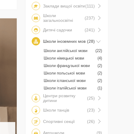
Заклади вищої освіти
(111)
Школи
(237)
загальноосвітні
Дитячі садочки
(241)
Школи іноземних мов
(28)
Школи англійської мови
(22)
Школи німецької мови
(4)
Школи французької мови
(2)
Школи польської мови
(2)
Школи іспанської мови
(2)
Школи італійської мови
(1)
Центри розвитку
(25)
дитини
Школи танців
(23)
Спортивні секції
(26)
Автошколи
(9)