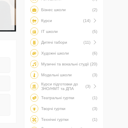
Бізнес школи
(2)
Курси
(14)
IT школи
(5)
Дитячі табори
(11)
Художні школи
(6)
Музичні та вокальні студії
(20)
Модельні школи
(3)
Курси підготовки до
(3)
ЗНО/НМТ та ДПА
Театральні гуртки
(1)
Творчі гуртки
(3)
Технічні гуртки
(1)