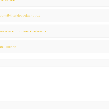
707-51-80
ceum@kharkivosvita.net.ua
//www.lyceum.univer.kharkov.ua
вні школи