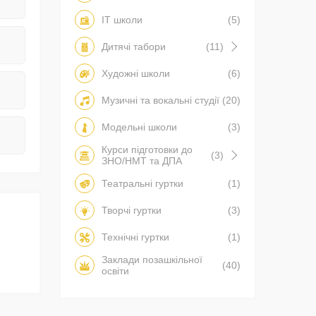
IT школи
(5)
Дитячі табори
(11)
Художні школи
(6)
Музичні та вокальні студії
(20)
Модельні школи
(3)
Курси підготовки до
(3)
ЗНО/НМТ та ДПА
Театральні гуртки
(1)
Творчі гуртки
(3)
Технічні гуртки
(1)
Заклади позашкільної
(40)
освіти