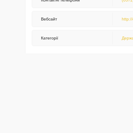
Контактні телефони
(0572
Вебсайт
http:/
Категорії
Держа