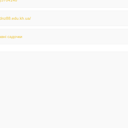
)3704148
/dnz88.edu.kh.ua/
вні садочки