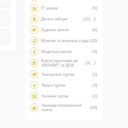
IT школи
(5)
Дитячі табори
(11)
Художні школи
(6)
Музичні та вокальні студії
(20)
Модельні школи
(3)
Курси підготовки до
(3)
ЗНО/НМТ та ДПА
Театральні гуртки
(1)
Творчі гуртки
(3)
Технічні гуртки
(1)
Заклади позашкільної
(40)
освіти