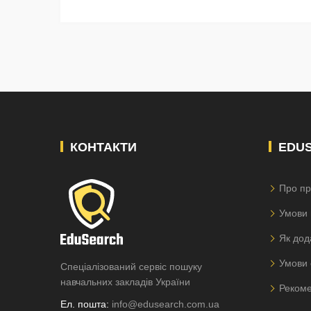
КОНТАКТИ
EDU
Про пр
Умови 
Як дод
Умови 
Спеціалізований сервіс пошуку
навчальних закладів України
Рекоме
Ел. пошта:
info@edusearch.com.ua