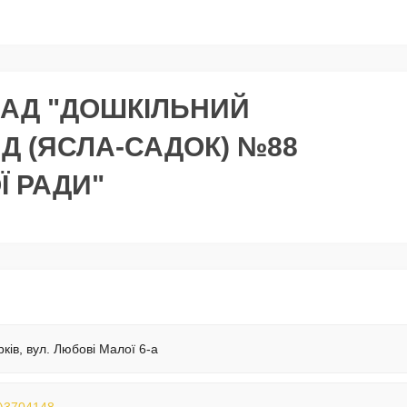
АД "ДОШКІЛЬНИЙ
Д (ЯСЛА-САДОК) №88
Ї РАДИ"
рків, вул. Любові Малої 6-а