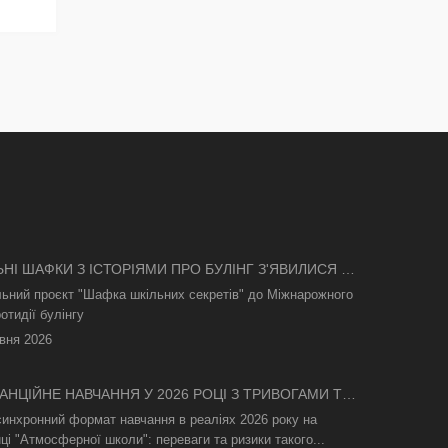
ЬНІ ШАФКИ З ІСТОРІЯМИ ПРО БУЛІНГ З'ЯВИЛИСЯ В
І
льний проєкт "Шафка шкільних секретів" до Міжнарожного
отидії булінгу
вня 2026
АНЦІЙНЕ НАВЧАННЯ У 2026 РОЦІ З ТРИВОГАМИ ТА
СВІТЛА: ЯК АСИНХРОННИЙ ФОРМАТ РЯТУЄ
синхронний формат навчання в реаліях 2026 року на
ТНІЙ ПРОЦЕС
ці "Атмосферної школи": переваги та ризики такого...