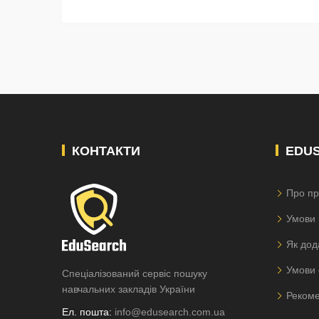
КОНТАКТИ
EDU
Про пр
Умови 
Як дод
Умови 
Спеціалізований сервіс пошуку
навчальних закладів України
Рекоме
Ел. пошта:
info@edusearch.com.ua