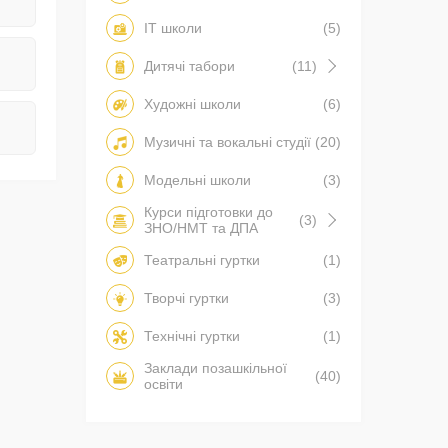
IT школи
(5)
Дитячі табори
(11)
Художні школи
(6)
Музичні та вокальні студії
(20)
Модельні школи
(3)
Курси підготовки до
(3)
ЗНО/НМТ та ДПА
Театральні гуртки
(1)
Творчі гуртки
(3)
Технічні гуртки
(1)
Заклади позашкільної
(40)
освіти