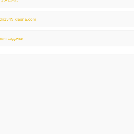
725-13-69
//dnz349.klasna.com
вні садочки