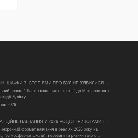
ЬНІ ШАФКИ З ІСТОРІЯМИ ПРО БУЛІНГ З'ЯВИЛИСЯ В
І
льний проєкт "Шафка шкільних секретів" до Міжнарожного
отидії булінгу
вня 2026
АНЦІЙНЕ НАВЧАННЯ У 2026 РОЦІ З ТРИВОГАМИ ТА
СВІТЛА: ЯК АСИНХРОННИЙ ФОРМАТ РЯТУЄ
синхронний формат навчання в реаліях 2026 року на
ТНІЙ ПРОЦЕС
ці "Атмосферної школи": переваги та ризики такого...