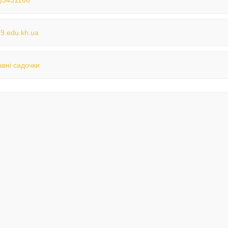
)3431166
9.edu.kh.ua
вні садочки