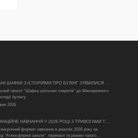
ЬНІ ШАФКИ З ІСТОРІЯМИ ПРО БУЛІНГ З'ЯВИЛИСЯ В
І
льний проєкт "Шафка шкільних секретів" до Міжнарожного
отидії булінгу
вня 2026
АНЦІЙНЕ НАВЧАННЯ У 2026 РОЦІ З ТРИВОГАМИ ТА
СВІТЛА: ЯК АСИНХРОННИЙ ФОРМАТ РЯТУЄ
синхронний формат навчання в реаліях 2026 року на
ТНІЙ ПРОЦЕС
ці "Атмосферної школи": переваги та ризики такого...