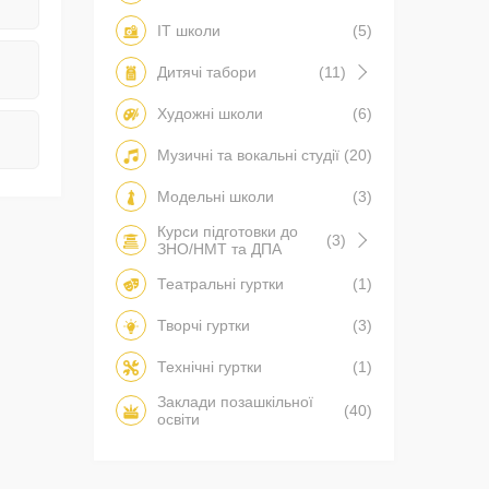
IT школи
(5)
Дитячі табори
(11)
Художні школи
(6)
Музичні та вокальні студії
(20)
Модельні школи
(3)
Курси підготовки до
(3)
ЗНО/НМТ та ДПА
Театральні гуртки
(1)
Творчі гуртки
(3)
Технічні гуртки
(1)
Заклади позашкільної
(40)
освіти