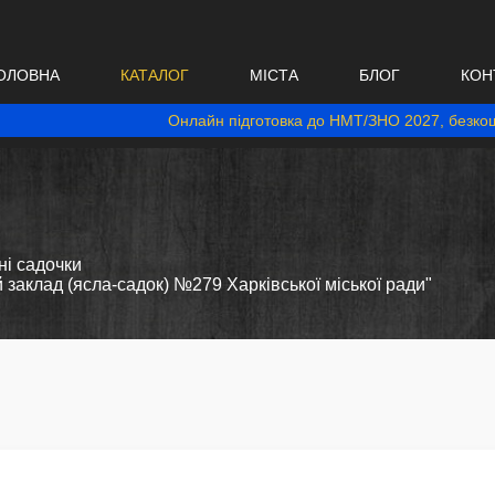
ОЛОВНА
КАТАЛОГ
МІСТА
БЛОГ
КОН
Онлайн підготовка до НМТ/ЗНО 2027, безкош
і садочки
заклад (ясла-садок) №279 Харківської міської ради"