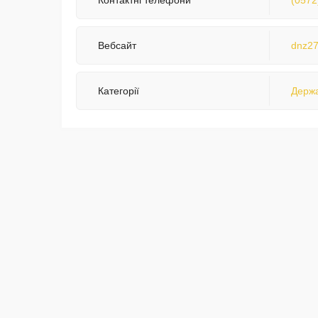
Контактні телефони
(0572
Вебсайт
dnz27
Категорії
Держа