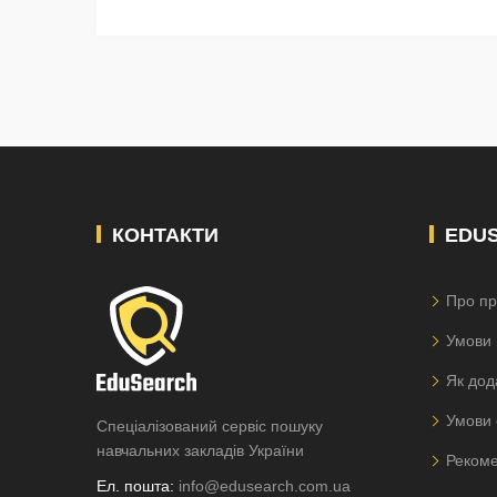
КОНТАКТИ
EDU
Про пр
Умови 
Як дод
Умови 
Спеціалізований сервіс пошуку
навчальних закладів України
Рекоме
Ел. пошта:
info@edusearch.com.ua