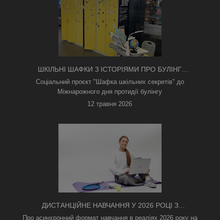
ШКІЛЬНІ ШАФКИ З ІСТОРІЯМИ ПРО БУЛІНГ
З'ЯВИЛИСЯ В КИЄВІ
Соціальний проєкт "Шафка шкільних секретів" до
Міжнарожного дня протидії булінгу
12 травня 2026
ДИСТАНЦІЙНЕ НАВЧАННЯ У 2026 РОЦІ З
ТРИВОГАМИ ТА БЕЗ СВІТЛА: ЯК АСИНХРОННИЙ
Про асинхронний формат навчання в реаліях 2026 року на