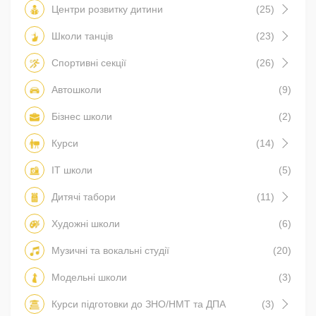
Центри розвитку дитини
(25)
Школи танців
(23)
Спортивні секції
(26)
Автошколи
(9)
Бізнес школи
(2)
Курси
(14)
IT школи
(5)
Дитячі табори
(11)
Художні школи
(6)
Музичні та вокальні студії
(20)
Модельні школи
(3)
Курси підготовки до ЗНО/НМТ та ДПА
(3)